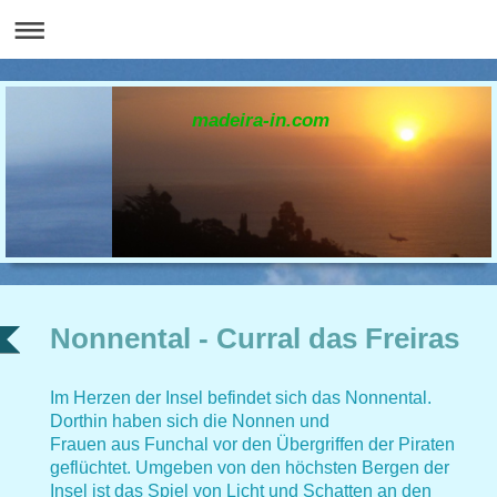
madeira-in.com
Nonnental - Curral das Freiras
Im Herzen der Insel befindet sich das Nonnental.
Dorthin haben sich die Nonnen und
Frauen aus Funchal vor den Übergriffen der Piraten
geflüchtet. Umgeben von den höchsten Bergen der
Insel ist das Spiel von Licht und Schatten an den